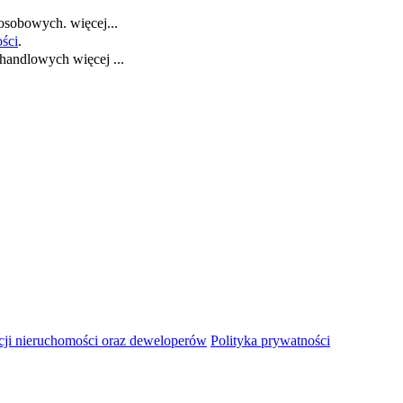
 osobowych.
więcej...
ości
.
i handlowych
więcej ...
ji nieruchomości oraz deweloperów
Polityka prywatności