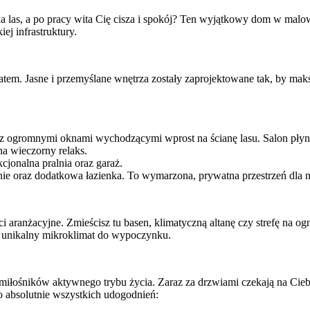
na las, a po pracy wita Cię cisza i spokój? Ten wyjątkowy dom w mal
ej infrastruktury.
em. Jasne i przemyślane wnętrza zostały zaprojektowane tak, by maks
 z ogromnymi oknami wychodzącymi wprost na ścianę lasu. Salon płynn
na wieczorny relaks.
cjonalna pralnia oraz garaż.
alnie oraz dodatkowa łazienka. To wymarzona, prywatna przestrzeń dla
aranżacyjne. Zmieścisz tu basen, klimatyczną altanę czy strefę na ogn
a unikalny mikroklimat do wypoczynku.
iłośników aktywnego trybu życia. Zaraz za drzwiami czekają na Ciebie 
o absolutnie wszystkich udogodnień: