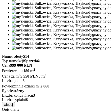
Numer oferty
514
Typ transakcji
Sprzedaż
Cena
999 000 PLN
2
Powierzchnia
180 m
2
2
Cena za m
5 550 PLN / m
Liczba pokoi
8
2
Powierzchnia działki m
2 060
Rynek
wtórny
Liczba kondygnacji
3
Liczba sypialni
6
więcej
Opis oferty