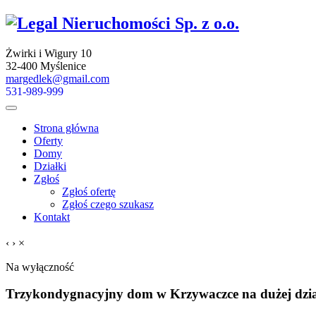
Żwirki i Wigury 10
32-400 Myślenice
margedlek@gmail.com
531-989-999
Strona główna
Oferty
Domy
Działki
Zgłoś
Zgłoś ofertę
Zgłoś czego szukasz
Kontakt
‹
›
×
Na wyłączność
Trzykondygnacyjny dom w Krzywaczce na dużej dzia