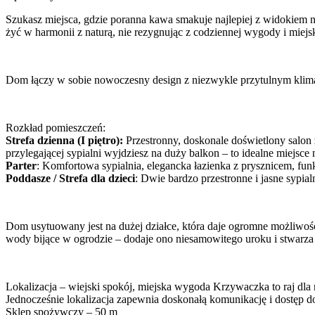
Szukasz miejsca, gdzie poranna kawa smakuje najlepiej z widokiem 
żyć w harmonii z naturą, nie rezygnując z codziennej wygody i miejski
Dom łączy w sobie nowoczesny design z niezwykle przytulnym klimat
Rozkład pomieszczeń:
Strefa dzienna (I piętro):
Przestronny, doskonale doświetlony salon
przylegającej sypialni wyjdziesz na duży balkon – to idealne miejsce 
Parter
: Komfortowa sypialnia, elegancka łazienka z prysznicem, funk
Poddasze / Strefa dla dzieci
: Dwie bardzo przestronne i jasne sypi
Dom usytuowany jest na dużej działce, która daje ogromne możliwości 
wody bijące w ogrodzie – dodaje ono niesamowitego uroku i stwarz
Lokalizacja – wiejski spokój, miejska wygoda Krzywaczka to raj dla m
Jednocześnie lokalizacja zapewnia doskonałą komunikację i dostęp d
Sklep spożywczy – 50 m