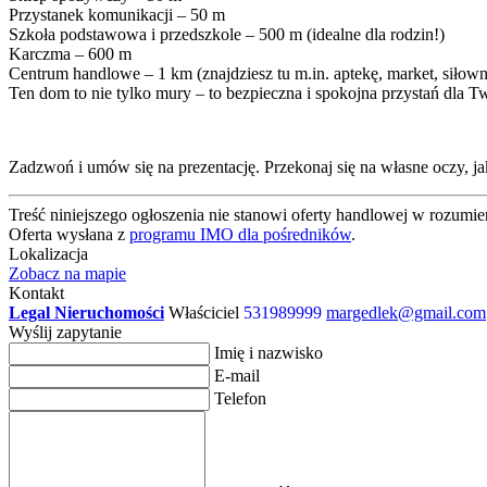
Przystanek komunikacji – 50 m
Szkoła podstawowa i przedszkole – 500 m (idealne dla rodzin!)
Karczma – 600 m
Centrum handlowe – 1 km (znajdziesz tu m.in. aptekę, market, siłowni
Ten dom to nie tylko mury – to bezpieczna i spokojna przystań dla Tw
Zadzwoń i umów się na prezentację. Przekonaj się na własne oczy, ja
Treść niniejszego ogłoszenia nie stanowi oferty handlowej w rozum
Oferta wysłana z
programu IMO dla pośredników
.
Lokalizacja
Zobacz na mapie
Kontakt
Legal Nieruchomości
Właściciel
531989999
margedlek@gmail.com
Wyślij zapytanie
Imię i nazwisko
E-mail
Telefon